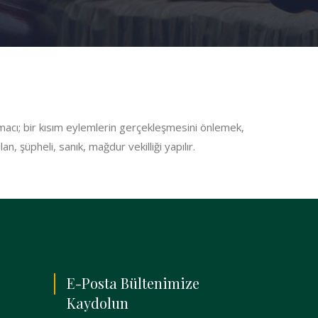
amacı; bir kısım eylemlerin gerçekleşmesini önlemek,
 şüpheli, sanık, mağdur vekilliği yapılır.
E-Posta Bültenimize
Kaydolun