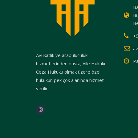
Ba
Bu
Be
+9
av
Avukatlık ve arabuluculuk
Pa
hizmetlerinden başta; Aile Hukuku,
Ceza Hukuku olmak üzere özel
hukukun pek çok alanında hizmet
verilir.