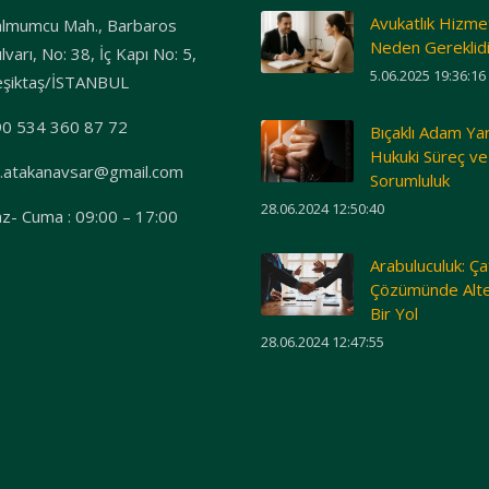
Avukatlık Hizme
lmumcu Mah., Barbaros
Neden Gereklidi
lvarı, No: 38, İç Kapı No: 5,
5.06.2025 19:36:16
şiktaş/İSTANBUL
0 534 360 87 72
Bıçaklı Adam Ya
Hukuki Süreç ve
.atakanavsar@gmail.com
Sorumluluk
28.06.2024 12:50:40
z- Cuma : 09:00 – 17:00
Arabuluculuk: Ç
Çözümünde Alte
Bir Yol
28.06.2024 12:47:55