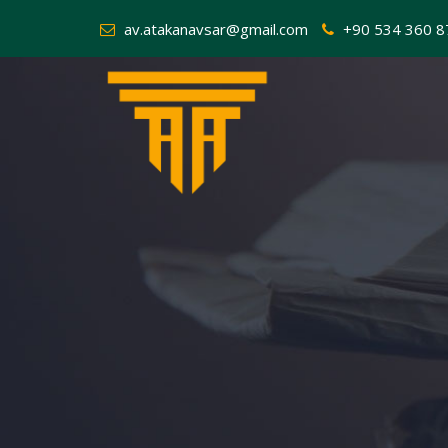
av.atakanavsar@gmail.com
+90 534 360 8