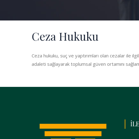
Ceza Hukuku
Ceza hukuku, suç ve yaptırımları olan cezalar ile il
adaleti sağlayarak toplumsal güven ortamını sağlamay
İL