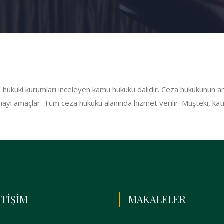
gili hukuki kurumları inceleyen kamu hukuku dalıdır. Ceza hukukunun 
ı amaçlar. Tüm ceza hukuku alanında hizmet verilir. Müşteki, katılan,
ETİŞİM
MAKALELER