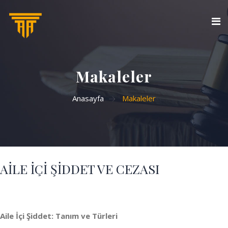
ANASAYFA
Makaleler
HAKKIMDA
Anasayfa
Makaleler
HUKUKİ HİZMETLER
MAKALELER
BİLGİ
AİLE İÇİ ŞİDDET VE CEZASI
İLETİŞİM
Aile İçi Şiddet: Tanım ve Türleri